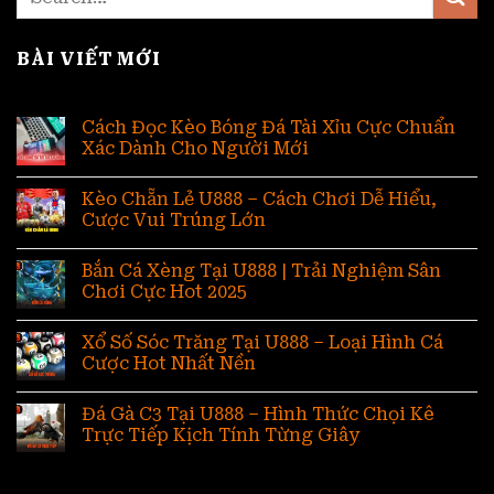
BÀI VIẾT MỚI
Cách Đọc Kèo Bóng Đá Tài Xỉu Cực Chuẩn
Xác Dành Cho Người Mới
Kèo Chẵn Lẻ U888 – Cách Chơi Dễ Hiểu,
Cược Vui Trúng Lớn
Bắn Cá Xèng Tại U888 | Trải Nghiệm Sân
Chơi Cực Hot 2025
Xổ Số Sóc Trăng Tại U888 – Loại Hình Cá
Cược Hot Nhất Nền
Đá Gà C3 Tại U888 – Hình Thức Chọi Kê
Trực Tiếp Kịch Tính Từng Giây