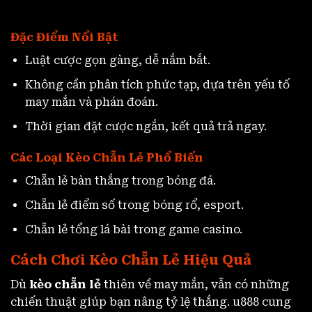
Đặc Điểm Nổi Bật
Luật cược gọn gàng, dễ nắm bắt.
Không cần phân tích phức tạp, dựa trên yếu tố
may mắn và phán đoán.
Thời gian đặt cược ngắn, kết quả trả ngay.
Các Loại Kèo Chẵn Lẻ Phổ Biến
Chẵn lẻ bàn thắng trong bóng đá.
Chẵn lẻ điểm số trong bóng rổ, esport.
Chẵn lẻ tổng lá bài trong game casino.
Cách Chơi Kèo Chẵn Lẻ Hiệu Quả
Dù
kèo chẵn lẻ
thiên về may mắn, vẫn có những
chiến thuật giúp bạn nâng tỷ lệ thắng. u888 cung