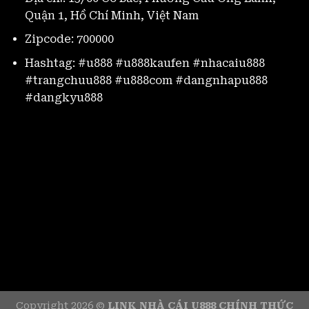
Quận 1, Hồ Chí Minh, Việt Nam
Zipcode: 700000
Hashtag: #u888 #u888kaufen #nhacaiu888
#trangchuu888 #u888com #dangnhapu888
#dangkyu888
Copyright 2026 ©
LINK NHÀ CÁI U888 CHÍNH THỨC