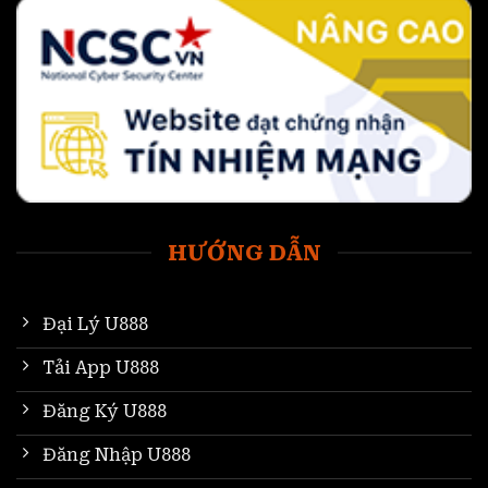
HƯỚNG DẪN
Đại Lý U888
Tải App U888
Đăng Ký U888
Đăng Nhập U888