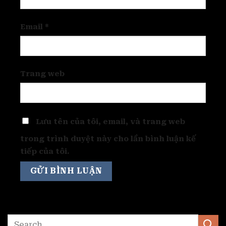
Email
*
Trang web
Lưu tên của tôi, email, và trang web
trong trình duyệt này cho lần bình luận kế
tiếp của tôi.